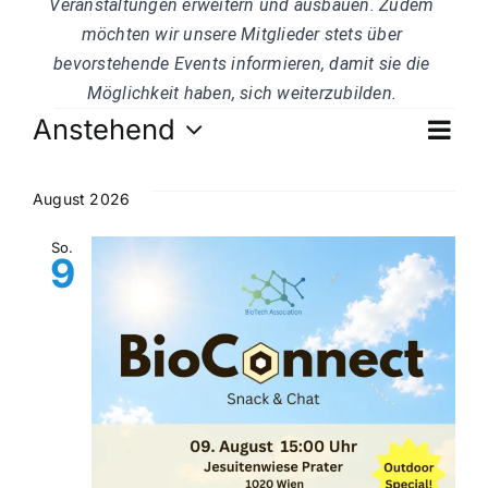
Veranstaltungen erweitern und ausbauen. Zudem 
möchten wir unsere Mitglieder stets über 
bevorstehende Events informieren, damit sie die 
Möglichkeit haben, sich weiterzubilden.
Veranstaltung
Ve
Anstehend
An
Liste
Datum
An
wählen.
Na
August 2026
Na
So.
9